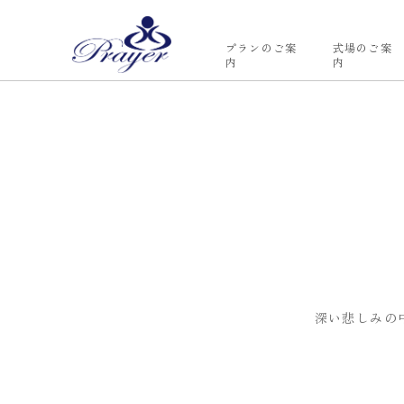
プランのご案
式場のご案
内
内
深い悲しみの