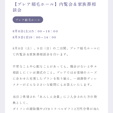
【プレア稲毛ホール】内覧会＆家族葬相
談会
プレア稲毛ホール
8月8日(土)15：00～18：00
8月9日(日)9：00～14：00
8月8日（土）、9日（日）の二日間、プレア稲毛ホールに
て内覧会＆家族葬相談会を行います。
不安なことや心配なことがあっても、機会がないと中々
相談しにくいお葬式のこと。プレアではお客様のニーズ
に合わせた充実したプランを取り揃え、一級葬祭ディレ
クターがどんなささいな疑問にもお答えいたします。
当日ご来場され「あんしん会員」にご入会された方の特
典として、
ダイソンの掃除機やJTBトラベルギフト2万円分等が当た