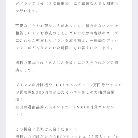
グプラザアスモ【２階催事場】にて葬儀なんでも相談会
を行います。
不安なことや心配なことがあっても、機会がないと中々
相談しにくいお葬式のこと。プレアではお客様のニーズ
に合わせた充実したプランを取り揃え、一級葬祭ディレ
クターがどんなささいな疑問にもお答えいたします。
当日ご来場され「あんしん会員」にご入会された方の特
典として、
ダイソンの掃除機やJTBトラベルギフト2万円分やアスモ
お買物券5,000円等が当たるハズレ無しの大抽選会開
催！
全国共通商品券VJAギフトカード5,000円分プレゼン
ト！
この機会に是非ご入会ください！
当日、ご相談だけでもBOXティッシュ（５箱入）もプレ