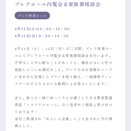
プレアホール内覧会＆家族葬相談会
プレア市原ホール
4月11日(土)15：00～18：00
4月12日(日) 9：00～14：00
4月11日（土）、12日（日）の二日間、プレア市原ホー
ルにてプレアホール内覧会＆家族葬相談会を行います。
不安なことや心配なことがあっても、機会がないと中々
相談しにくいお葬式のこと。プレアではお客様のニーズ
に合わせた充実したプランを取り揃え、一級葬祭ディレ
クターがどんなささいな疑問にもお答えいたします。
また、故人と一緒にゆっくりとお過ごしできる滞在型霊
安室「メモリアルルーム」のご見学やご相談も受け付け
ております！
当日ご来場され「あんしん会員」にご入会された方の特
典として、