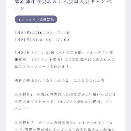
家族葬相談会あんしん会員入会キャンペ
ーン
イオンタウン成田富里
5月20日(水)10：00～17：00
5月21日(木)10：00～17：00
5月20日（水）、21日（木）の二日間、イオンタウン成
田富里（１Fイベント広場）にて家族葬相談会あんしん会
員入会キャンペーンを行います。
当日ご来場され「あんしん会員」にご入会された方
入会特典1 全国50万店以上の取扱店でご利用いただける
全国共通ギフトカード「VJAギフト券5,000円分」プレ
ゼント！
入会特典２ ダイソンの掃除機やJTBトラベルギフトカ
ード2万円分等が当たるハズレなしの大抽選会にご参加で