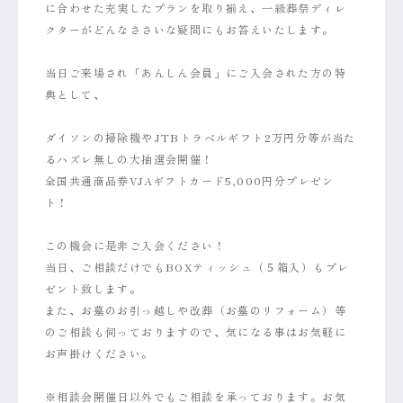
に合わせた充実したプランを取り揃え、一級葬祭ディレ
クターがどんなささいな疑問にもお答えいたします。
当日ご来場され「あんしん会員」にご入会された方の特
典として、
ダイソンの掃除機やJTBトラベルギフト2万円分等が当た
るハズレ無しの大抽選会開催！
全国共通商品券VJAギフトカード5,000円分プレゼン
ト！
この機会に是非ご入会ください！
当日、ご相談だけでもBOXティッシュ（５箱入）もプレ
ゼント致します。
また、お墓のお引っ越しや改葬（お墓のリフォーム）等
のご相談も伺っておりますので、気になる事はお気軽に
お声掛けください。
※相談会開催日以外でもご相談を承っております。お気