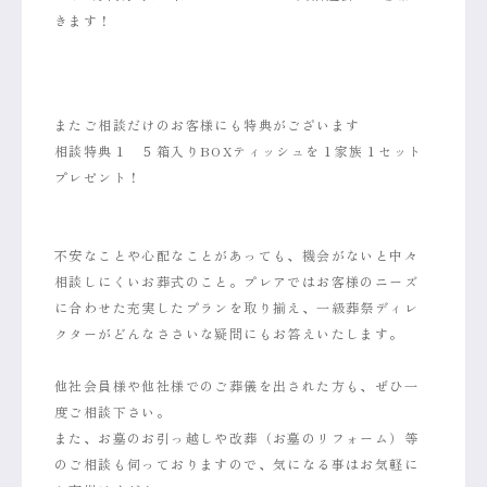
きます！
またご相談だけのお客様にも特典がございます
相談特典１ ５箱入りBOXティッシュを１家族１セット
プレゼント！
不安なことや心配なことがあっても、機会がないと中々
相談しにくいお葬式のこと。プレアではお客様のニーズ
に合わせた充実したプランを取り揃え、一級葬祭ディレ
クターがどんなささいな疑問にもお答えいたします。
他社会員様や他社様でのご葬儀を出された方も、ぜひ一
度ご相談下さい。
また、お墓のお引っ越しや改葬（お墓のリフォーム）等
のご相談も伺っておりますので、気になる事はお気軽に