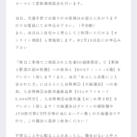
ホールにて家族葬相談会を行います。
当日、交通手段でお困りのお客様はお迎えにあがります
のでお電話にてお申込み下さい。（予約制）
また、当日はご自宅から安心してご利用いただける【オ
ンライン相談】も実施致します。※2月18日迄にお申込み
下さい
「両日ご来場でご相談された先着50組様限定」で【果物
と野菜の詰め放題】への参加と【BOXティッシュ5箱】を
プレゼント致します！また、当日「あんしん会員にご入
会された方」にはさらに入会特典①【大抽選会】への参
加、入会特典②全国共通商品券【VJAギフトカード
5,000円分】、入会特典③全国共通【おこめ券２枚】を
プレゼント致します！大抽選会はダイソンの掃除機や
JTB旅行券2万円分等が当たるハズレ無しの大抽選会です
ので、この機会に是非ご参加ください！
不安なことや心配なことがあっても、機会がないと中々