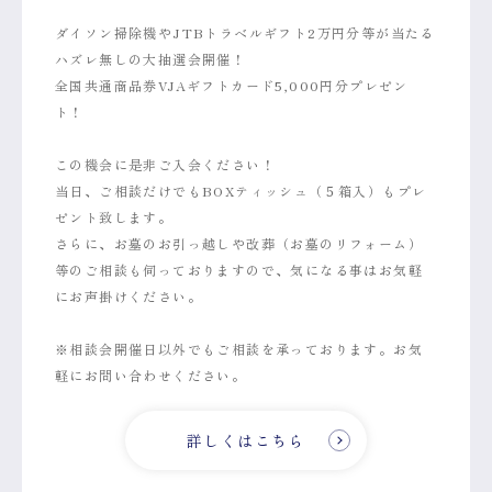
ダイソン掃除機やJTBトラベルギフト2万円分等が当たる
ハズレ無しの大抽選会開催！
全国共通商品券VJAギフトカード5,000円分プレゼン
ト！
この機会に是非ご入会ください！
当日、ご相談だけでもBOXティッシュ（５箱入）もプレ
ゼント致します。
さらに、お墓のお引っ越しや改葬（お墓のリフォーム）
等のご相談も伺っておりますので、気になる事はお気軽
にお声掛けください。
※相談会開催日以外でもご相談を承っております。お気
軽にお問い合わせください。
詳しくはこちら