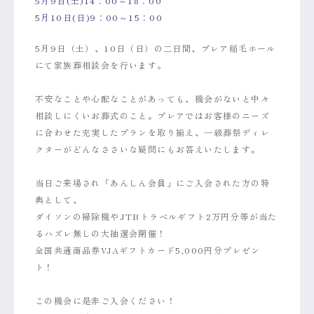
5月9日(土)14：00～18：00
5月10日(日)9：00～15：00
5月9日（土）、10日（日）の二日間、プレア稲毛ホール
にて家族葬相談会を行います。
不安なことや心配なことがあっても、機会がないと中々
相談しにくいお葬式のこと。プレアではお客様のニーズ
に合わせた充実したプランを取り揃え、一級葬祭ディレ
クターがどんなささいな疑問にもお答えいたします。
当日ご来場され「あんしん会員」にご入会された方の特
典として、
ダイソンの掃除機やJTBトラベルギフト2万円分等が当た
るハズレ無しの大抽選会開催！
全国共通商品券VJAギフトカード5,000円分プレゼン
ト！
この機会に是非ご入会ください！