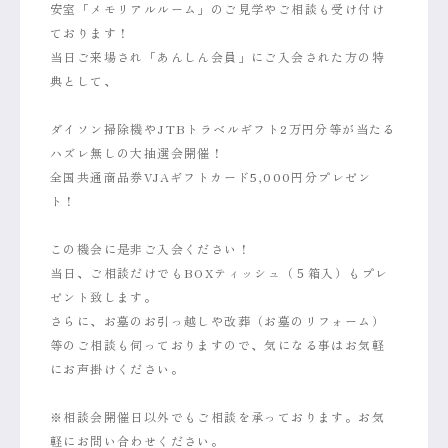
安室「メモリアルルーム」のご見学やご相談も受け付け
ております！
当日ご来場され「あんしん会員」にご入会された方の特
典として、
ダイソン掃除機やJTBトラベルギフト2万円分等が当たる
ハズレ無しの大抽選会開催！
全国共通商品券VJAギフトカード5,000円分プレゼン
ト！
この機会に是非ご入会ください！
当日、ご相談だけでもBOXティッシュ（５箱入）もプレ
ゼント致します。
さらに、お墓のお引っ越しや改葬（お墓のリフォーム）
等のご相談も伺っておりますので、気になる事はお気軽
にお声掛けください。
※相談会開催日以外でもご相談を承っております。お気
軽にお問い合わせください。