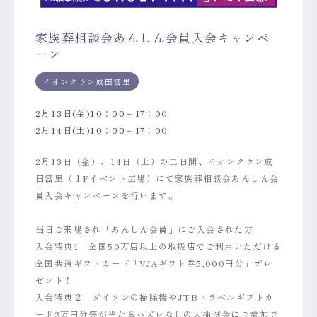
家族葬相談会あんしん会員入会キャンペ
ーン
イオンタウン成田富里
2月13日(金)10：00～17：00
2月14日(土)10：00～17：00
2月13日（金）、14日（土）の二日間、イオンタウン成
田富里（１Fイベント広場）にて家族葬相談会あんしん会
員入会キャンペーンを行います。
当日ご来場され「あんしん会員」にご入会された方
入会特典1 全国50万店以上の取扱店でご利用いただける
全国共通ギフトカード「VJAギフト券5,000円分」プレ
ゼント！
入会特典２ ダイソンの掃除機やJTBトラベルギフトカ
ード2万円分等が当たるハズレなしの大抽選会にご参加で