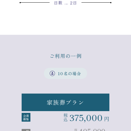
日数 … 2日
ご利用の一例
10名の場合
家族葬プラン
375,000
税
会員
円
込
価格
税