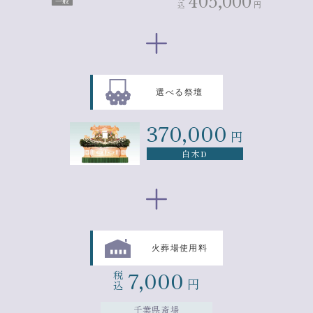
405,000
一般
円
込
選べる祭壇
370,000
円
白木D
火葬場使用料
7,000
税
円
込
千葉県斎場