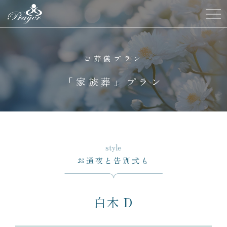
ご葬儀プラン
「家族葬」プラン
お通夜と告別式も
白木 D