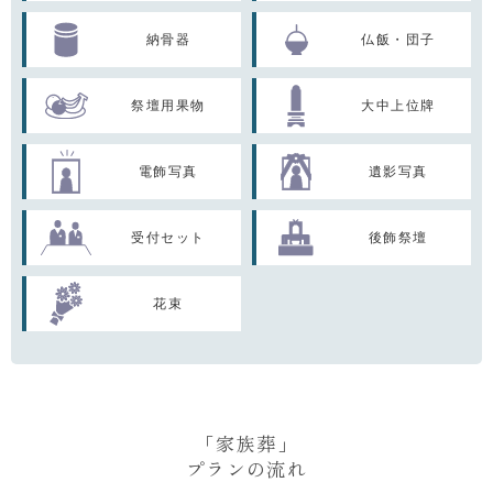
納骨器
仏飯・団子
祭壇用果物
大中上位牌
電飾写真
遺影写真
受付セット
後飾祭壇
花束
「家族葬」
プランの流れ