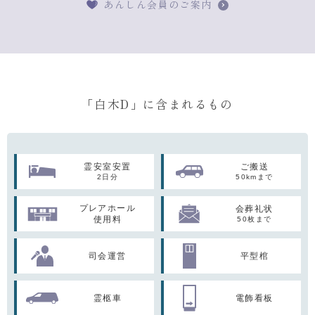
あんしん会員のご案内
「白木D」に含まれるもの
霊安室安置
ご搬送
2日分
50kmまで
プレアホール
会葬礼状
使用料
50枚まで
司会運営
平型棺
霊柩車
電飾看板