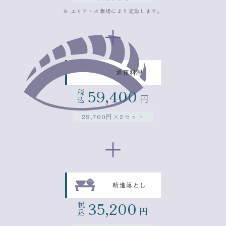
※ エリア・火葬場により変動します。
通夜料理
59,400
税
円
込
29,700円×2セット
精進落とし
35,200
税
円
込